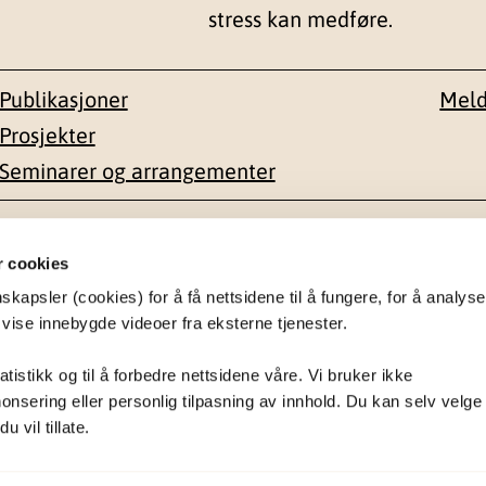
stress kan medføre.
Publikasjoner
Meld
Prosjekter
Seminarer og arrangementer
esse
Kontakt
r cookies
apsler (cookies) for å få nettsidene til å fungere, for å analyse
en 1-3
22 59 55 00
 vise innebygde videoer fra eksterne tjenester.
postmottak@nkvts.no
atistikk og til å forbedre nettsidene våre. Vi bruker ikke
onsering eller personlig tilpasning av innhold. Du kan selv velge
 vil tillate.