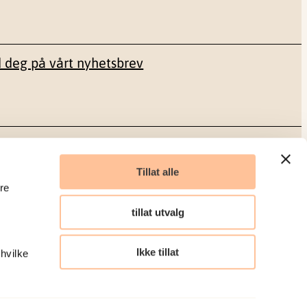
 deg på vårt nyhetsbrev
Sosiale medier
Tillat alle
re
Facebook
tillat utvalg
LinkedIn
Ikke tillat
 hvilke
Organisasjonsnummer: 986 304 096