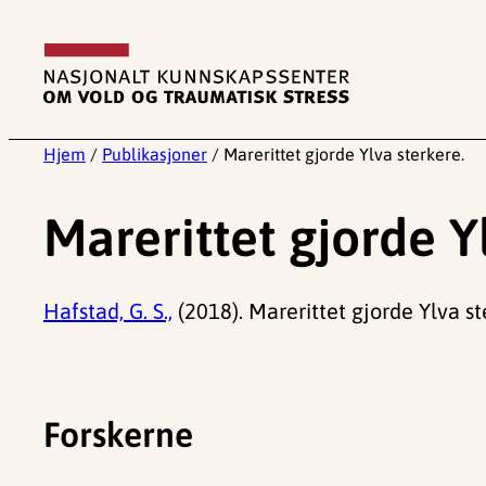
Hopp
til
innhold
Hjem
/
Publikasjoner
/
Marerittet gjorde Ylva sterkere.
Marerittet gjorde Y
Hafstad, G. S.,
(2018). Marerittet gjorde Ylva st
Forskerne