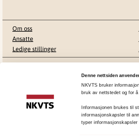
Om oss
Ansatte
Ledige stillinger
Postadresse
Besøksadr
Denne nettsiden anvende
NKVTS bruker informasjonsk
Pb. 181 Nydalen
Gullhaugvei
bruk av nettstedet og for å
0409 Oslo
0484 Oslo
Informasjonen brukes til st
informasjonskapsler til ann
typer informasjonskapsler du
Personvernerklæring