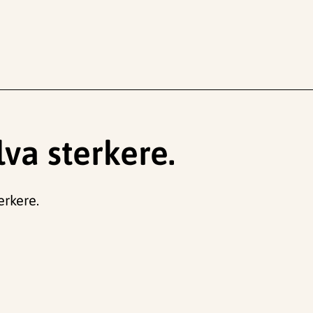
lva sterkere.
erkere.