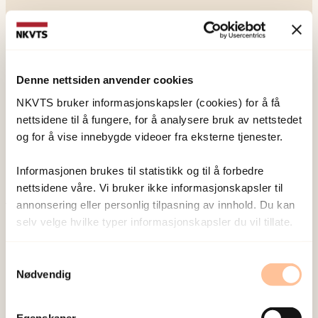
Denne nettsiden anvender cookies
NKVTS utvikler og sprer kunnskap og kompetanse
NKVTS bruker informasjonskapsler (cookies) for å få
om vold og traumatisk stress. Formålet er å bidra
nettsidene til å fungere, for å analysere bruk av nettstedet
til å forebygge og redusere de helsemessige og
og for å vise innebygde videoer fra eksterne tjenester.
sosiale konsekvensene som vold og traumatisk
Informasjonen brukes til statistikk og til å forbedre
stress kan medføre.
nettsidene våre. Vi bruker ikke informasjonskapsler til
annonsering eller personlig tilpasning av innhold. Du kan
Om oss
selv velge hvilke typer informasjonskapsler du vil tillate.
Ansatte
Samtykkevalg
Ledige stillinger
Nødvendig
Publikasjoner
Prosjekter