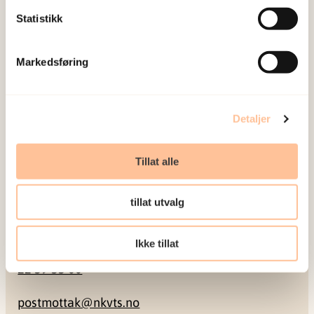
Statistikk
Postadresse
Pb. 181 Nydalen
Markedsføring
0409 Oslo
Detaljer
Besøksadresse
Tillat alle
Gullhaugveien 1-3
0484 Oslo
tillat utvalg
Kontakt
Ikke tillat
22 59 55 00
postmottak@nkvts.no