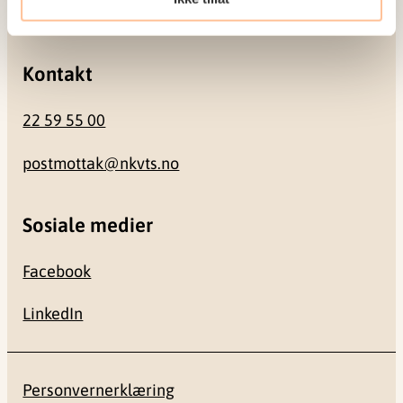
0484 Oslo
Kontakt
22 59 55 00
postmottak@nkvts.no
Sosiale medier
Facebook
LinkedIn
Personvernerklæring