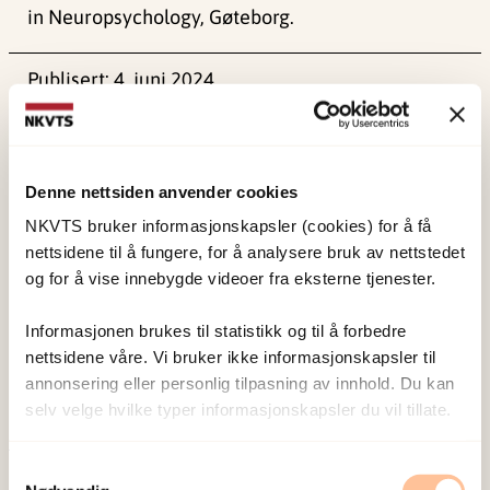
in Neuropsychology, Gøteborg.
Publisert:
4. juni 2024
Sist redigert:
1. juni 2026
Denne nettsiden anvender cookies
NKVTS bruker informasjonskapsler (cookies) for å få
nettsidene til å fungere, for å analysere bruk av nettstedet
NKVTS utvikler og sprer kunnskap og kompetanse
og for å vise innebygde videoer fra eksterne tjenester.
om vold og traumatisk stress. Formålet er å bidra
Informasjonen brukes til statistikk og til å forbedre
til å forebygge og redusere de helsemessige og
nettsidene våre. Vi bruker ikke informasjonskapsler til
sosiale konsekvensene som vold og traumatisk
annonsering eller personlig tilpasning av innhold. Du kan
stress kan medføre.
selv velge hvilke typer informasjonskapsler du vil tillate.
Samtykkevalg
Om oss