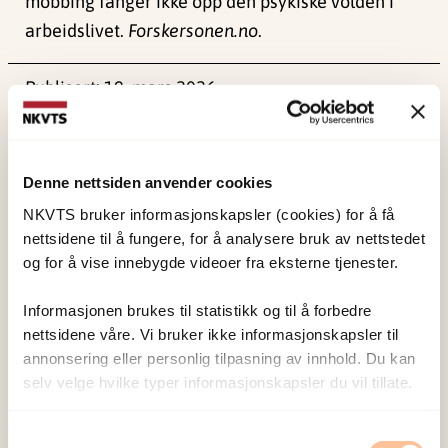
mobbing fanger ikke opp den psykiske volden i
arbeidslivet.
Forskersonen.no
.
Publisert:
19. mars 2026
Sist redigert:
10. august 2026
Denne nettsiden anvender cookies
NKVTS bruker informasjonskapsler (cookies) for å få
nettsidene til å fungere, for å analysere bruk av nettstedet
og for å vise innebygde videoer fra eksterne tjenester.
NKVTS utvikler og sprer kunnskap og kompetanse
om vold og traumatisk stress. Formålet er å bidra
Informasjonen brukes til statistikk og til å forbedre
til å forebygge og redusere de helsemessige og
nettsidene våre. Vi bruker ikke informasjonskapsler til
sosiale konsekvensene som vold og traumatisk
annonsering eller personlig tilpasning av innhold. Du kan
selv velge hvilke typer informasjonskapsler du vil tillate.
stress kan medføre.
Samtykkevalg