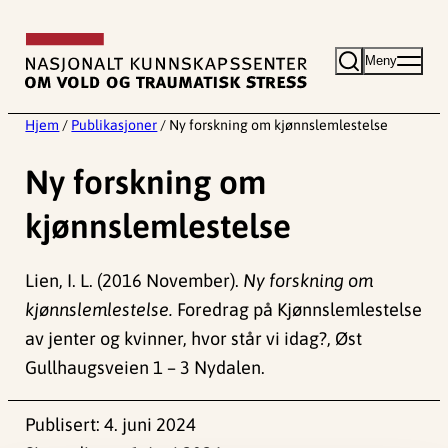
Hopp
til
Meny
innhold
Hjem
/
Publikasjoner
/
Ny forskning om kjønnslemlestelse
Ny forskning om
kjønnslemlestelse
Lien, I. L. (2016 November).
Ny forskning om
kjønnslemlestelse.
Foredrag på Kjønnslemlestelse
av jenter og kvinner, hvor står vi idag?, Øst
Gullhaugsveien 1 – 3 Nydalen.
Publisert:
4. juni 2024