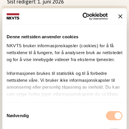
Sist redigert:
1. juni 2026
Denne nettsiden anvender cookies
NKVTS utvikler og sprer kunnskap og kompetanse
NKVTS bruker informasjonskapsler (cookies) for å få
nettsidene til å fungere, for å analysere bruk av nettstedet
om vold og traumatisk stress. Formålet er å bidra
og for å vise innebygde videoer fra eksterne tjenester.
til å forebygge og redusere de helsemessige og
sosiale konsekvensene som vold og traumatisk
Informasjonen brukes til statistikk og til å forbedre
stress kan medføre.
nettsidene våre. Vi bruker ikke informasjonskapsler til
annonsering eller personlig tilpasning av innhold. Du kan
selv velge hvilke typer informasjonskapsler du vil tillate.
Om oss
Ansatte
Samtykkevalg
Ledige stillinger
Nødvendig
Publikasjoner