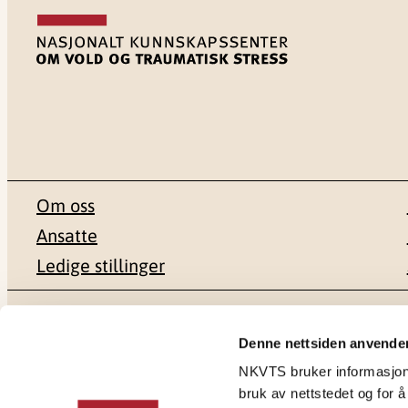
Om oss
Ansatte
Ledige stillinger
Postadresse
Besøksadr
Denne nettsiden anvende
NKVTS bruker informasjonsk
Pb. 181 Nydalen
Gullhaugvei
bruk av nettstedet og for å