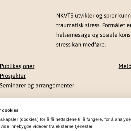
NKVTS utvikler og sprer kun
traumatisk stress. Formålet e
helsemessige og sosiale kon
stress kan medføre.
Publikasjoner
Meld
Prosjekter
Seminarer og arrangementer
esse
Kontakt
r cookies
apsler (cookies) for å få nettsidene til å fungere, for å analyse
en 1-3
22 59 55 00
 vise innebygde videoer fra eksterne tjenester.