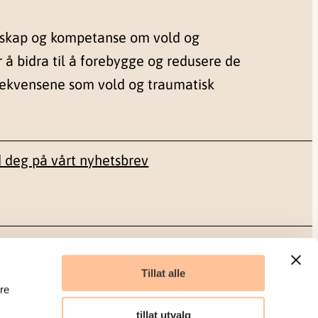
nskap og kompetanse om vold og
r å bidra til å forebygge og redusere de
sekvensene som vold og traumatisk
 deg på vårt nyhetsbrev
Sosiale medier
Tillat alle
re
Facebook
tillat utvalg