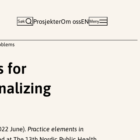
Prosjekter
Om oss
EN
Søk
Meny
roblems
 for
nalizing
2022 June).
Practice elements in
d at The 13th Nordic Public Health