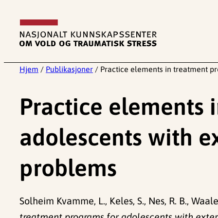
Hopp
til
innhold
Hjem
/
Publikasjoner
/
Practice elements in treatment pr
Practice elements 
adolescents with ex
problems
Solheim Kvamme, L., Keles, S., Nes, R. B., Waaler,
treatment programs for adolescents with exter