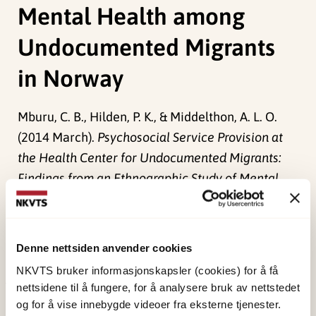
Mental Health among
Undocumented Migrants
in Norway
Mburu, C. B., Hilden, P. K., & Middelthon, A. L. O.
(2014 March).
Psychosocial Service Provision at
the Health Center for Undocumented Migrants:
Findings from an Ethnographic Study of Mental
Health among Undocumented Migrants in
Norway.
Paper presented at European Society for
Trauma and Dissociation Conference,
Denne nettsiden anvender cookies
Copenhagen.
NKVTS bruker informasjonskapsler (cookies) for å få
nettsidene til å fungere, for å analysere bruk av nettstedet
Publisert:
4. juni 2024
og for å vise innebygde videoer fra eksterne tjenester.