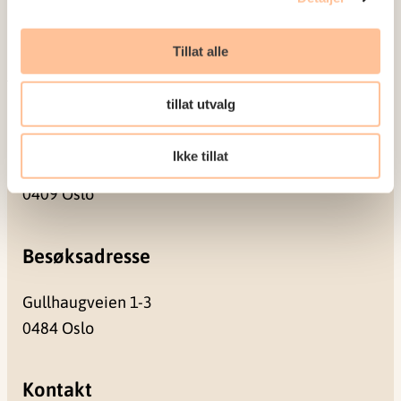
Prosjekter
Seminarer og arrangementer
Tillat alle
Meld deg på vårt nyhetsbrev
tillat utvalg
Postadresse
Ikke tillat
Pb. 181 Nydalen
0409 Oslo
Besøksadresse
Gullhaugveien 1-3
0484 Oslo
Kontakt