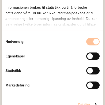
Sist redigert:
1. juni 2026
Informasjonen brukes til statistikk og til å forbedre
nettsidene våre. Vi bruker ikke informasjonskapsler til
annonsering eller personlig tilpasning av innhold. Du kan
selv velge hvilke typer informasjonskapsler du vil tillate.
NKVTS utvikler og sprer kunnskap og kompetanse
Samtykkevalg
Nødvendig
om vold og traumatisk stress. Formålet er å bidra
til å forebygge og redusere de helsemessige og
Egenskaper
sosiale konsekvensene som vold og traumatisk
stress kan medføre.
Statistikk
Om oss
Markedsføring
Ansatte
Ledige stillinger
Publikasjoner
Detaljer