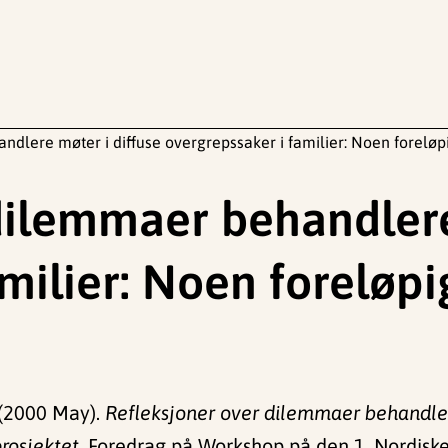
dlere møter i diffuse overgrepssaker i familier: Noen foreløpi
dilemmaer behandlere
milier: Noen foreløpi
. (2000 May).
Refleksjoner over dilemmaer behandlere
rosjektet.
Foredrag på Workshop på den 1. Nordiske