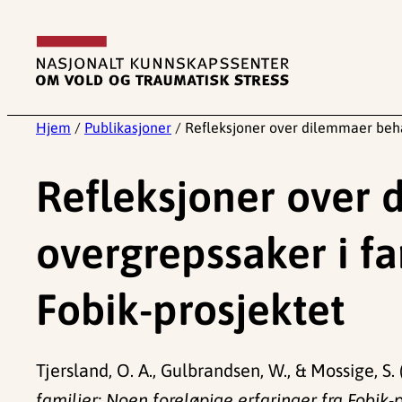
Hopp
til
innhold
Hjem
/
Publikasjoner
/
Refleksjoner over dilemmaer behan
Refleksjoner over 
overgrepssaker i fa
Fobik-prosjektet
Tjersland, O. A., Gulbrandsen, W., & Mossige, S
familier: Noen foreløpige erfaringer fra Fobik-p