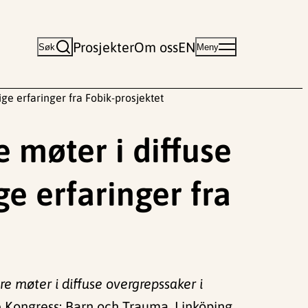
Prosjekter
Om oss
EN
Søk
Meny
ge erfaringer fra Fobik-prosjektet
 møter i diffuse
ge erfaringer fra
 møter i diffuse overgrepssaker i
 Kongress: Barn och Trauma, Linköping,