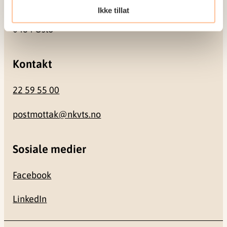
Ikke tillat
Gullhaugveien 1-3
0484 Oslo
Kontakt
22 59 55 00
postmottak@nkvts.no
Sosiale medier
Facebook
LinkedIn