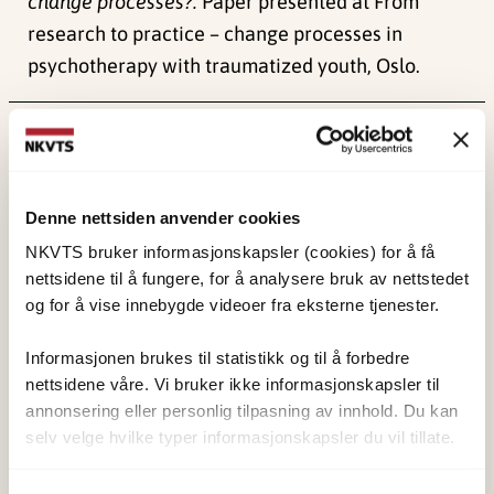
change processes?.
Paper presented at From
research to practice – change processes in
psychotherapy with traumatized youth, Oslo.
Publisert:
4. juni 2024
Sist redigert:
1. juni 2026
Denne nettsiden anvender cookies
NKVTS bruker informasjonskapsler (cookies) for å få
nettsidene til å fungere, for å analysere bruk av nettstedet
og for å vise innebygde videoer fra eksterne tjenester.
NKVTS utvikler og sprer kunnskap og kompetanse
om vold og traumatisk stress. Formålet er å bidra
Informasjonen brukes til statistikk og til å forbedre
nettsidene våre. Vi bruker ikke informasjonskapsler til
til å forebygge og redusere de helsemessige og
annonsering eller personlig tilpasning av innhold. Du kan
sosiale konsekvensene som vold og traumatisk
selv velge hvilke typer informasjonskapsler du vil tillate.
stress kan medføre.