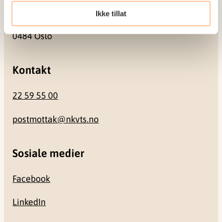
Ikke tillat
Gullhaugveien 1-3
0484 Oslo
Kontakt
22 59 55 00
postmottak@nkvts.no
Sosiale medier
Facebook
LinkedIn