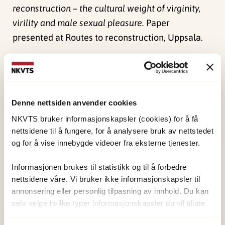
reconstruction – the cultural weight of virginity,
virility and male sexual pleasure.
Paper
presented at Routes to reconstruction, Uppsala.
Publisert:
4. juni 2024
Sist redigert:
1. juni 2026
Denne nettsiden anvender cookies
NKVTS bruker informasjonskapsler (cookies) for å få
nettsidene til å fungere, for å analysere bruk av nettstedet
og for å vise innebygde videoer fra eksterne tjenester.
NKVTS utvikler og sprer kunnskap og kompetanse
Informasjonen brukes til statistikk og til å forbedre
om vold og traumatisk stress. Formålet er å bidra
nettsidene våre. Vi bruker ikke informasjonskapsler til
til å forebygge og redusere de helsemessige og
annonsering eller personlig tilpasning av innhold. Du kan
sosiale konsekvensene som vold og traumatisk
selv velge hvilke typer informasjonskapsler du vil tillate.
stress kan medføre.