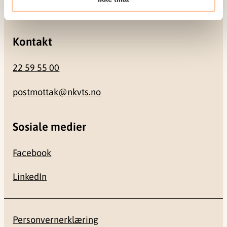
0484 Oslo
Kontakt
22 59 55 00
postmottak@nkvts.no
Sosiale medier
Facebook
LinkedIn
Personvernerklæring