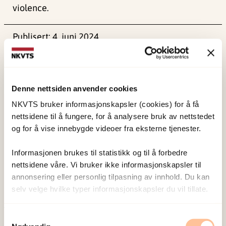
violence.
Publisert:
4. juni 2024
Sist redigert:
1. juni 2026
Denne nettsiden anvender cookies
NKVTS bruker informasjonskapsler (cookies) for å få
nettsidene til å fungere, for å analysere bruk av nettstedet
NKVTS utvikler og sprer kunnskap og kompetanse
og for å vise innebygde videoer fra eksterne tjenester.
om vold og traumatisk stress. Formålet er å bidra
Informasjonen brukes til statistikk og til å forbedre
til å forebygge og redusere de helsemessige og
nettsidene våre. Vi bruker ikke informasjonskapsler til
sosiale konsekvensene som vold og traumatisk
annonsering eller personlig tilpasning av innhold. Du kan
stress kan medføre.
selv velge hvilke typer informasjonskapsler du vil tillate.
Samtykkevalg
Om oss