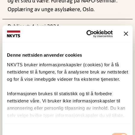
og et sted å være.
Foredrag på NAFO-seminar:
Opplæring av unge asylsøkere, Oslo.
Publisert:
4. juni 2024
Sist redigert:
1. juni 2026
Denne nettsiden anvender cookies
NKVTS bruker informasjonskapsler (cookies) for å få
nettsidene til å fungere, for å analysere bruk av nettstedet
og for å vise innebygde videoer fra eksterne tjenester.
NKVTS utvikler og sprer kunnskap og kompetanse
om vold og traumatisk stress. Formålet er å bidra
Informasjonen brukes til statistikk og til å forbedre
til å forebygge og redusere de helsemessige og
nettsidene våre. Vi bruker ikke informasjonskapsler til
sosiale konsekvensene som vold og traumatisk
annonsering eller personlig tilpasning av innhold. Du kan
selv velge hvilke typer informasjonskapsler du vil tillate.
stress kan medføre.
Samtykkevalg