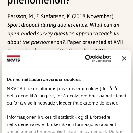
Persson, M., & Stefansen, K. (2018 November).
Sport dropout during adolescence: What can an
open-ended survey question approach teach us
about the phenomenon?.
Paper presented at XVII
Annual Conference of Youth Studies 2018,
Helsingfors.
Publisert:
4. juni 2024
Denne nettsiden anvender cookies
Sist redigert:
1. juni 2026
NKVTS bruker informasjonskapsler (cookies) for å få
nettsidene til å fungere, for å analysere bruk av nettstedet
og for å vise innebygde videoer fra eksterne tjenester.
Informasjonen brukes til statistikk og til å forbedre
nettsidene våre. Vi bruker ikke informasjonskapsler til
NKVTS utvikler og sprer kunnskap og kompetanse
annonsering eller personlig tilpasning av innhold. Du kan