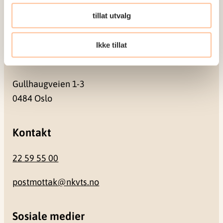
Pb. 181 Nydalen
tillat utvalg
0409 Oslo
Ikke tillat
Besøksadresse
Gullhaugveien 1-3
0484 Oslo
Kontakt
22 59 55 00
postmottak@nkvts.no
Sosiale medier