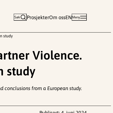
Prosjekter
Om oss
EN
Søk
Meny
n study
rtner Violence.
n study
nd conclusions from a European study.
Publisert:
4. juni 2024