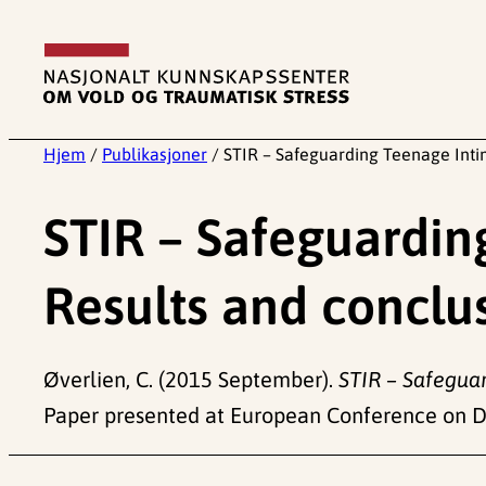
Hopp
til
innhold
Hjem
/
Publikasjoner
/
STIR – Safeguarding Teenage Inti
STIR – Safeguardin
Results and conclu
Øverlien, C. (2015 September).
STIR – Safeguar
Paper presented at European Conference on D