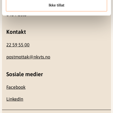
Ikke tillat
Gullhaugveien 1-3
0484 Oslo
Kontakt
22 59 55 00
postmottak@nkvts.no
Sosiale medier
Facebook
LinkedIn