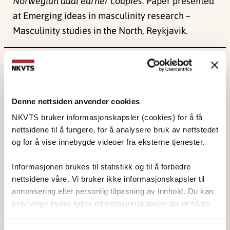
Norwegian dual earner couples.
Paper presented
at Emerging ideas in masculinity research –
Masculinity studies in the North, Reykjavik.
Publisert:
4. juni 2024
Sist redigert:
1. juni 2026
Denne nettsiden anvender cookies
NKVTS bruker informasjonskapsler (cookies) for å få
nettsidene til å fungere, for å analysere bruk av nettstedet
og for å vise innebygde videoer fra eksterne tjenester.
NKVTS utvikler og sprer kunnskap og kompetanse
om vold og traumatisk stress. Formålet er å bidra
Informasjonen brukes til statistikk og til å forbedre
nettsidene våre. Vi bruker ikke informasjonskapsler til
til å forebygge og redusere de helsemessige og
annonsering eller personlig tilpasning av innhold. Du kan
sosiale konsekvensene som vold og traumatisk
selv velge hvilke typer informasjonskapsler du vil tillate.
stress kan medføre.