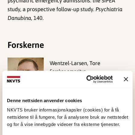
psychiatric emergency admissions: the SIPEA
study, a prospective follow-up study.
Psychiatria
Danubina
, 140.
Forskerne
Wentzel-Larsen, Tore
Forsker emeritus
Vis profil
Denne nettsiden anvender cookies
NKVTS bruker informasjonskapsler (cookies) for å få
Publisert:
19. mars 2026
nettsidene til å fungere, for å analysere bruk av nettstedet
og for å vise innebygde videoer fra eksterne tjenester.
Sist redigert:
10. august 2026