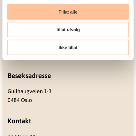
Seminarer og arrangementer
Meld deg på vårt nyhetsbrev
Tillat alle
Postadresse
tillat utvalg
Pb. 181 Nydalen
Ikke tillat
0409 Oslo
Besøksadresse
Gullhaugveien 1-3
0484 Oslo
Kontakt