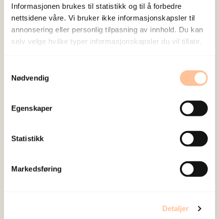
Informasjonen brukes til statistikk og til å forbedre
nettsidene våre. Vi bruker ikke informasjonskapsler til
annonsering eller personlig tilpasning av innhold. Du kan
selv velge hvilke typer informasjonskapsler du vil tillate.
NKVTS utvikler og sprer kunnskap og kompetanse
Samtykkevalg
om vold og traumatisk stress. Formålet er å bidra
Nødvendig
til å forebygge og redusere de helsemessige og
sosiale konsekvensene som vold og traumatisk
Egenskaper
stress kan medføre.
Statistikk
Om oss
Ansatte
Markedsføring
Ledige stillinger
Publikasjoner
Prosjekter
Detaljer