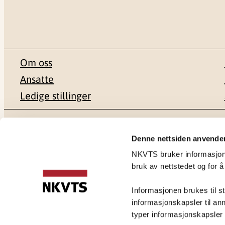
Om oss
Ansatte
Ledige stillinger
Postadresse
Besøksadr
Denne nettsiden anvende
NKVTS bruker informasjonsk
Pb. 181 Nydalen
Gullhaugvei
bruk av nettstedet og for å
0409 Oslo
0484 Oslo
Informasjonen brukes til st
informasjonskapsler til ann
typer informasjonskapsler du