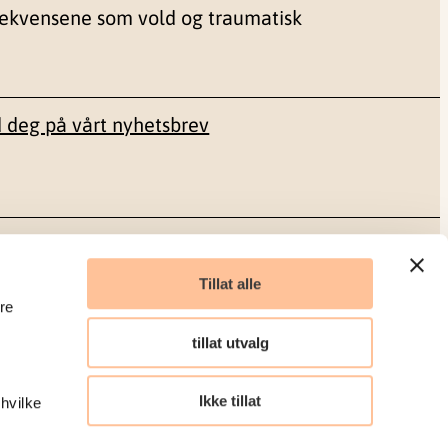
sekvensene som vold og traumatisk
 deg på vårt nyhetsbrev
Sosiale medier
Tillat alle
re
Facebook
tillat utvalg
LinkedIn
Ikke tillat
 hvilke