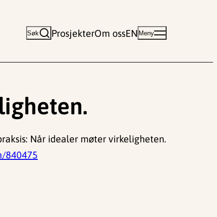
Prosjekter
Om oss
EN
Søk
Meny
ligheten.
 praksis: Når idealer møter virkeligheten.
en/840475