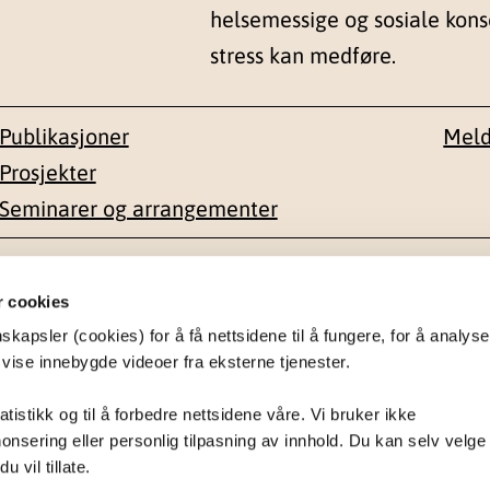
helsemessige og sosiale kon
stress kan medføre.
Publikasjoner
Meld
Prosjekter
Seminarer og arrangementer
esse
Kontakt
r cookies
apsler (cookies) for å få nettsidene til å fungere, for å analyse
en 1-3
22 59 55 00
 vise innebygde videoer fra eksterne tjenester.
postmottak@nkvts.no
atistikk og til å forbedre nettsidene våre. Vi bruker ikke
onsering eller personlig tilpasning av innhold. Du kan selv velge
 vil tillate.