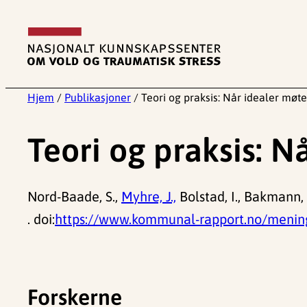
Hopp
til
innhold
Hjem
/
Publikasjoner
/
Teori og praksis: Når idealer møte
Teori og praksis: N
Nord-Baade, S.,
Myhre, J.,
Bolstad, I., Bakmann, A
. doi:
https://www.kommunal-rapport.no/meninge
Forskerne