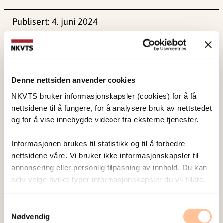
Publisert:
4. juni 2024
Sist redigert:
1. juni 2026
Denne nettsiden anvender cookies
NKVTS bruker informasjonskapsler (cookies) for å få
nettsidene til å fungere, for å analysere bruk av nettstedet
NKVTS utvikler og sprer kunnskap og kompetanse
og for å vise innebygde videoer fra eksterne tjenester.
om vold og traumatisk stress. Formålet er å bidra
til å forebygge og redusere de helsemessige og
Informasjonen brukes til statistikk og til å forbedre
sosiale konsekvensene som vold og traumatisk
nettsidene våre. Vi bruker ikke informasjonskapsler til
annonsering eller personlig tilpasning av innhold. Du kan
stress kan medføre.
selv velge hvilke typer informasjonskapsler du vil tillate.
Om oss
Samtykkevalg
Ansatte
Nødvendig