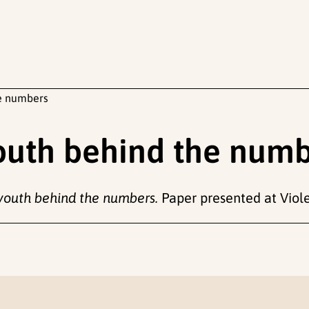
he numbers
outh behind the num
youth behind the numbers.
Paper presented at Violen