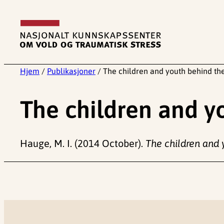
Hopp
til
innhold
Hjem
/
Publikasjoner
/
The children and youth behind t
The children and y
Hauge, M. I. (2014 October).
The children and 