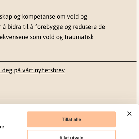
nskap og kompetanse om vold og
r å bidra til å forebygge og redusere de
sekvensene som vold og traumatisk
 deg på vårt nyhetsbrev
Sosiale medier
Tillat alle
re
Facebook
tillat utvalg