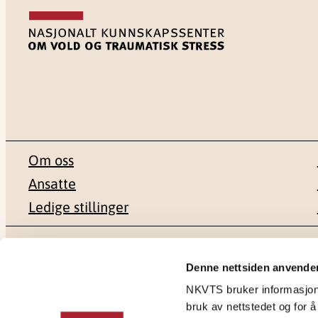
Om oss
Ansatte
Ledige stillinger
Postadresse
Besøksadr
Denne nettsiden anvende
NKVTS bruker informasjonsk
Pb. 181 Nydalen
Gullhaugvei
bruk av nettstedet og for å