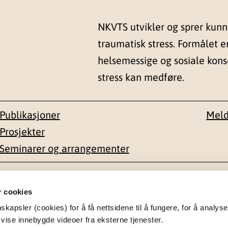
NKVTS utvikler og sprer kun
traumatisk stress. Formålet e
helsemessige og sosiale kon
stress kan medføre.
Publikasjoner
Meld
Prosjekter
Seminarer og arrangementer
esse
Kontakt
r cookies
apsler (cookies) for å få nettsidene til å fungere, for å analyse
en 1-3
22 59 55 00
 vise innebygde videoer fra eksterne tjenester.