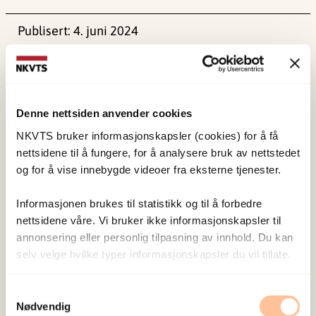
Publisert:
4. juni 2024
Sist redigert:
1. juni 2026
Denne nettsiden anvender cookies
NKVTS bruker informasjonskapsler (cookies) for å få
nettsidene til å fungere, for å analysere bruk av nettstedet
NKVTS utvikler og sprer kunnskap og kompetanse
og for å vise innebygde videoer fra eksterne tjenester.
om vold og traumatisk stress. Formålet er å bidra
til å forebygge og redusere de helsemessige og
Informasjonen brukes til statistikk og til å forbedre
sosiale konsekvensene som vold og traumatisk
nettsidene våre. Vi bruker ikke informasjonskapsler til
annonsering eller personlig tilpasning av innhold. Du kan
stress kan medføre.
selv velge hvilke typer informasjonskapsler du vil tillate.
Om oss
Samtykkevalg
Ansatte
Nødvendig