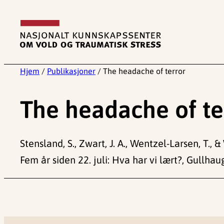
Hopp
til
innhold
Hjem
/
Publikasjoner
/
The headache of terror
The headache of te
Stensland, S., Zwart, J. A., Wentzel-Larsen, T.,
Fem år siden 22. juli: Hva har vi lært?, Gullha