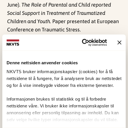
June).
The Role of Parental and Child reported
Social Support in Treatment of Traumatized
Children and Youth.
Paper presented at European
Conference on Traumatic Stress.
Publisert:
4. juni 2024
Sist redigert:
1. juni 2026
Denne nettsiden anvender cookies
NKVTS bruker informasjonskapsler (cookies) for å få
nettsidene til å fungere, for å analysere bruk av nettstedet
og for å vise innebygde videoer fra eksterne tjenester.
NKVTS utvikler og sprer kunnskap og kompetanse
Informasjonen brukes til statistikk og til å forbedre
om vold og traumatisk stress. Formålet er å bidra
nettsidene våre. Vi bruker ikke informasjonskapsler til
annonsering eller personlig tilpasning av innhold. Du kan
til å forebygge og redusere de helsemessige og
selv velge hvilke typer informasjonskapsler du vil tillate.
sosiale konsekvensene som vold og traumatisk