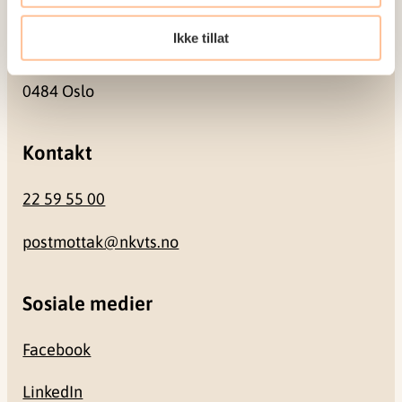
Besøksadresse
Ikke tillat
Gullhaugveien 1-3
0484 Oslo
Kontakt
22 59 55 00
postmottak@nkvts.no
Sosiale medier
Facebook
LinkedIn