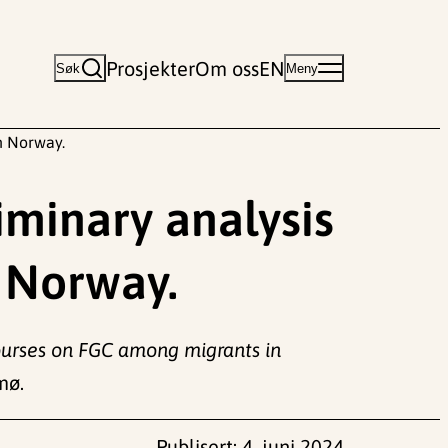
Prosjekter
Om oss
EN
Søk
Meny
n Norway.
iminary analysis
 Norway.
courses on FGC among migrants in
mø.
Publisert:
4. juni 2024