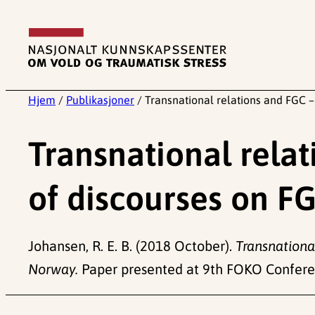
Hopp
til
innhold
Hjem
/
Publikasjoner
/
Transnational relations and FGC –
Transnational relat
of discourses on F
Johansen, R. E. B. (2018 October).
Transnationa
Norway.
Paper presented at 9th FOKO Conferen