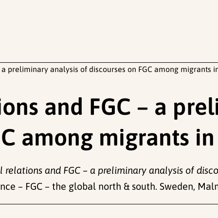
 a preliminary analysis of discourses on FGC among migrants i
ions and FGC – a prel
GC among migrants in
l relations and FGC – a preliminary analysis of dis
ce – FGC – the global north & south. Sweden, Mal