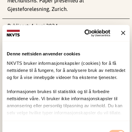
mechanisms.
Paper presented at
Gjesteforelesning, Zurich.
Publisert:
4. juni 2024
Sist redigert:
1. juni 2026
Denne nettsiden anvender cookies
NKVTS bruker informasjonskapsler (cookies) for å få
nettsidene til å fungere, for å analysere bruk av nettstedet
og for å vise innebygde videoer fra eksterne tjenester.
NKVTS utvikler og sprer kunnskap og kompetanse
om vold og traumatisk stress. Formålet er å bidra
Informasjonen brukes til statistikk og til å forbedre
til å forebygge og redusere de helsemessige og
nettsidene våre. Vi bruker ikke informasjonskapsler til
sosiale konsekvensene som vold og traumatisk
annonsering eller personlig tilpasning av innhold. Du kan
selv velge hvilke typer informasjonskapsler du vil tillate.
stress kan medføre.
Samtykkevalg