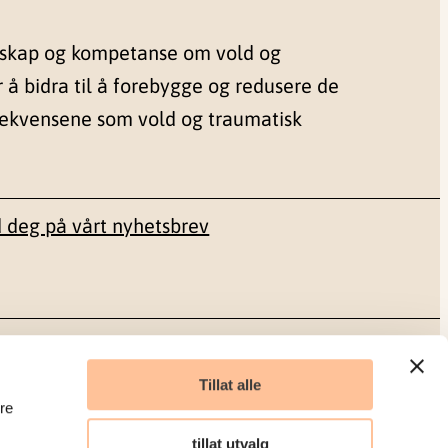
nskap og kompetanse om vold og
r å bidra til å forebygge og redusere de
sekvensene som vold og traumatisk
 deg på vårt nyhetsbrev
Sosiale medier
Tillat alle
re
Facebook
tillat utvalg