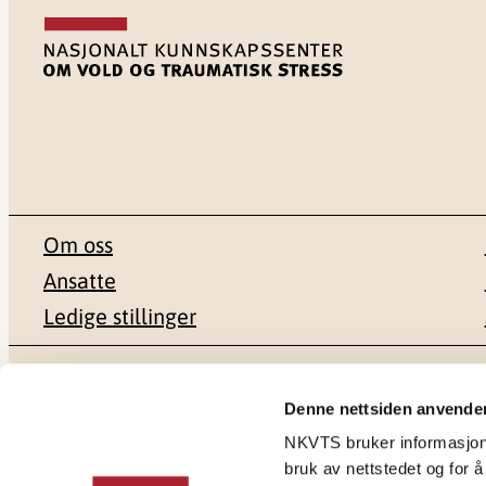
Om oss
Ansatte
Ledige stillinger
Postadresse
Besøksadr
Denne nettsiden anvende
NKVTS bruker informasjonsk
Pb. 181 Nydalen
Gullhaugvei
bruk av nettstedet og for å