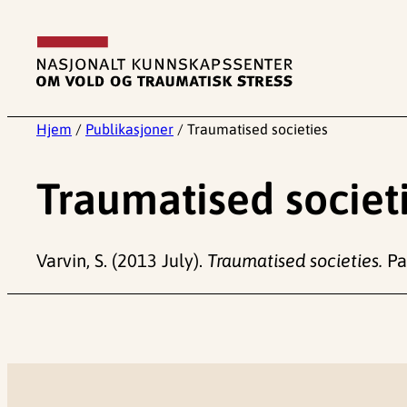
Hopp
til
innhold
Hjem
/
Publikasjoner
/
Traumatised societies
Traumatised societ
Varvin, S. (2013 July).
Traumatised societies.
Pap