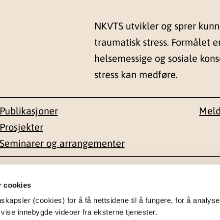
NKVTS utvikler og sprer kun
traumatisk stress. Formålet e
helsemessige og sosiale kon
stress kan medføre.
Publikasjoner
Meld
Prosjekter
Seminarer og arrangementer
esse
Kontakt
r cookies
apsler (cookies) for å få nettsidene til å fungere, for å analyse
en 1-3
22 59 55 00
 vise innebygde videoer fra eksterne tjenester.