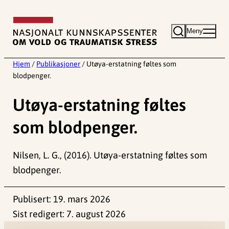
Hopp
til
Meny
innhold
Hjem
/
Publikasjoner
/
Utøya-erstatning føltes som
blodpenger.
Utøya-erstatning føltes
som blodpenger.
Nilsen, L. G., (2016). Utøya-erstatning føltes som
blodpenger.
Publisert:
19. mars 2026
Sist redigert:
7. august 2026