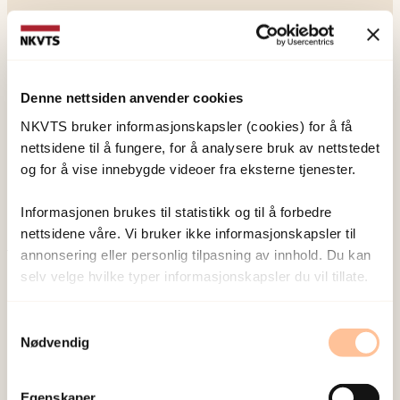
Denne nettsiden anvender cookies
NKVTS utvikler og sprer kunnskap og kompetanse
NKVTS bruker informasjonskapsler (cookies) for å få
om vold og traumatisk stress. Formålet er å bidra
nettsidene til å fungere, for å analysere bruk av nettstedet
til å forebygge og redusere de helsemessige og
og for å vise innebygde videoer fra eksterne tjenester.
sosiale konsekvensene som vold og traumatisk
stress kan medføre.
Informasjonen brukes til statistikk og til å forbedre
nettsidene våre. Vi bruker ikke informasjonskapsler til
annonsering eller personlig tilpasning av innhold. Du kan
Om oss
selv velge hvilke typer informasjonskapsler du vil tillate.
Ansatte
Ledige stillinger
Samtykkevalg
Nødvendig
Publikasjoner
Prosjekter
Egenskaper