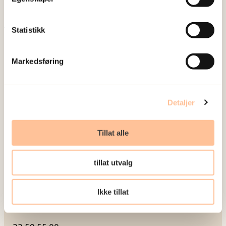
Seminarer og arrangementer
Meld deg på vårt nyhetsbrev
Statistikk
Postadresse
Markedsføring
Pb. 181 Nydalen
0409 Oslo
Detaljer
Besøksadresse
Tillat alle
Gullhaugveien 1-3
tillat utvalg
0484 Oslo
Ikke tillat
Kontakt