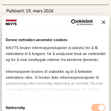
Publisert:
19. mars 2026
Sist redigert:
8. august 2026
Denne nettsiden anvender cookies
NKVTS bruker informasjonskapsler (cookies) for å få
nettsidene til å fungere, for å analysere bruk av nettstedet
NKVTS utvikler og sprer kunnskap og kompetanse
og for å vise innebygde videoer fra eksterne tjenester.
om vold og traumatisk stress. Formålet er å bidra
til å forebygge og redusere de helsemessige og
Informasjonen brukes til statistikk og til å forbedre
sosiale konsekvensene som vold og traumatisk
nettsidene våre. Vi bruker ikke informasjonskapsler til
annonsering eller personlig tilpasning av innhold. Du kan
stress kan medføre.
selv velge hvilke typer informasjonskapsler du vil tillate.
Om oss
Samtykkevalg
Ansatte
Nødvendig