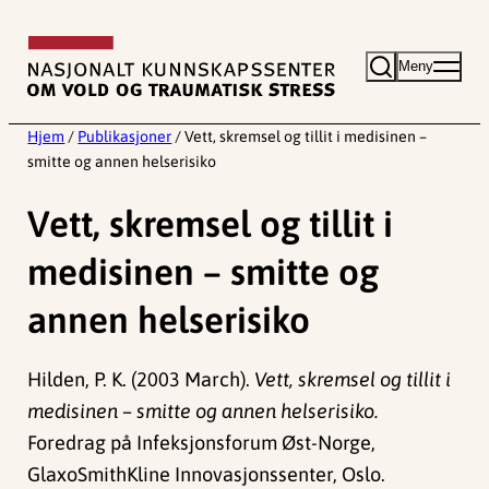
Hopp
til
Meny
innhold
Hjem
/
Publikasjoner
/
Vett, skremsel og tillit i medisinen –
smitte og annen helserisiko
Vett, skremsel og tillit i
medisinen – smitte og
annen helserisiko
Hilden, P. K. (2003 March).
Vett, skremsel og tillit i
medisinen – smitte og annen helserisiko.
Foredrag på Infeksjonsforum Øst-Norge,
GlaxoSmithKline Innovasjonssenter, Oslo.