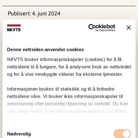
Publisert:
4. juni 2024
Sist redigert:
1. juni 2026
Denne nettsiden anvender cookies
NKVTS bruker informasjonskapsler (cookies) for å få
nettsidene til å fungere, for å analysere bruk av nettstedet
NKVTS utvikler og sprer kunnskap og kompetanse
og for å vise innebygde videoer fra eksterne tjenester.
om vold og traumatisk stress. Formålet er å bidra
til å forebygge og redusere de helsemessige og
Informasjonen brukes til statistikk og til å forbedre
sosiale konsekvensene som vold og traumatisk
nettsidene våre. Vi bruker ikke informasjonskapsler til
annonsering eller personlig tilpasning av innhold. Du kan
stress kan medføre.
selv velge hvilke typer informasjonskapsler du vil tillate.
Om oss
Samtykkevalg
Ansatte
Nødvendig