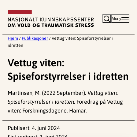
Hopp
til
Meny
innhold
Hjem
/
Publikasjoner
/
Vettug viten: Spiseforstyrrelser i
idretten
Vettug viten:
Spiseforstyrrelser i idretten
Martinsen, M. (2022 September).
Vettug viten:
Spiseforstyrrelser i idretten.
Foredrag på Vettug
viten: Forskningsdagene, Hamar.
Publisert:
4. juni 2024
Sist redigert:
1. juni 2026