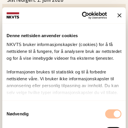
Denne nettsiden anvender cookies
NKVTS utvikler og sprer kunnskap og kompetanse
NKVTS bruker informasjonskapsler (cookies) for å få
om vold og traumatisk stress. Formålet er å bidra
nettsidene til å fungere, for å analysere bruk av nettstedet
og for å vise innebygde videoer fra eksterne tjenester.
til å forebygge og redusere de helsemessige og
sosiale konsekvensene som vold og traumatisk
Informasjonen brukes til statistikk og til å forbedre
stress kan medføre.
nettsidene våre. Vi bruker ikke informasjonskapsler til
annonsering eller personlig tilpasning av innhold. Du kan
selv velge hvilke typer informasjonskapsler du vil tillate.
Om oss
Ansatte
Samtykkevalg
Ledige stillinger
Nødvendig
Publikasjoner