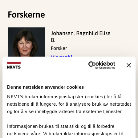
Forskerne
Johansen, Ragnhild Elise
B.
Forsker I
Vis profil
Denne nettsiden anvender cookies
Publisert:
19. mars 2026
NKVTS bruker informasjonskapsler (cookies) for å få
Sist redigert:
8. august 2026
nettsidene til å fungere, for å analysere bruk av nettstedet
og for å vise innebygde videoer fra eksterne tjenester.
Informasjonen brukes til statistikk og til å forbedre
nettsidene våre. Vi bruker ikke informasjonskapsler til