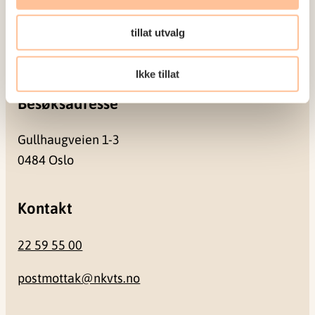
tillat utvalg
Pb. 181 Nydalen
0409 Oslo
Ikke tillat
Besøksadresse
Gullhaugveien 1-3
0484 Oslo
Kontakt
22 59 55 00
postmottak@nkvts.no