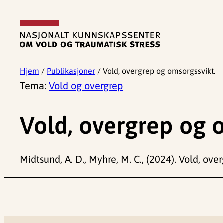
Hopp
til
innhold
Hjem
/
Publikasjoner
/
Vold, overgrep og omsorgssvikt.
Tema:
Vold og overgrep
Vold, overgrep og 
Midtsund, A. D., Myhre, M. C., (2024). Vold, ove