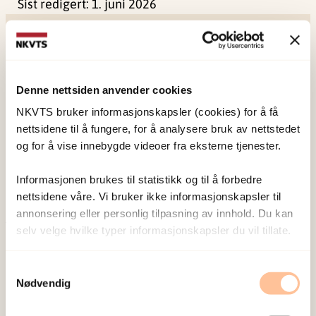
Sist redigert:
1. juni 2026
Denne nettsiden anvender cookies
NKVTS utvikler og sprer kunnskap og kompetanse
NKVTS bruker informasjonskapsler (cookies) for å få
nettsidene til å fungere, for å analysere bruk av nettstedet
om vold og traumatisk stress. Formålet er å bidra
og for å vise innebygde videoer fra eksterne tjenester.
til å forebygge og redusere de helsemessige og
sosiale konsekvensene som vold og traumatisk
Informasjonen brukes til statistikk og til å forbedre
stress kan medføre.
nettsidene våre. Vi bruker ikke informasjonskapsler til
annonsering eller personlig tilpasning av innhold. Du kan
selv velge hvilke typer informasjonskapsler du vil tillate.
Om oss
Ansatte
Samtykkevalg
Ledige stillinger
Nødvendig
Publikasjoner