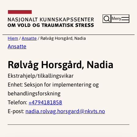
Hopp
til
Meny
innhold
Hjem
/
Ansatte
/
Rølvåg Horsgård, Nadia
Ansatte
Rølvåg Horsgård, Nadia
Ekstrahjelp/tilkallingsvikar
Enhet: Seksjon for implementering og
behandlingsforskning
Telefon:
+4794181858
E-post:
nadia.rolvag.horsgard@nkvts.no