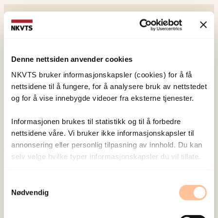
Denne nettsiden anvender cookies
NKVTS utvikler og sprer kunnskap og kompetanse
NKVTS bruker informasjonskapsler (cookies) for å få
om vold og traumatisk stress. Formålet er å bidra
nettsidene til å fungere, for å analysere bruk av nettstedet
og for å vise innebygde videoer fra eksterne tjenester.
til å forebygge og redusere de helsemessige og
sosiale konsekvensene som vold og traumatisk
Informasjonen brukes til statistikk og til å forbedre
stress kan medføre.
nettsidene våre. Vi bruker ikke informasjonskapsler til
annonsering eller personlig tilpasning av innhold. Du kan
selv velge hvilke typer informasjonskapsler du vil tillate.
Om oss
Ansatte
Samtykkevalg
Ledige stillinger
Nødvendig
Publikasjoner
Prosjekter