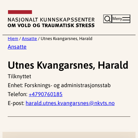
Hopp
til
Meny
innhold
Hjem
/
Ansatte
/
Utnes Kvangarsnes, Harald
Ansatte
Utnes Kvangarsnes, Harald
Tilknyttet
Enhet: Forsknings- og administrasjonsstab
Telefon:
+4790760185
E-post:
harald.utnes.kvangarsnes@nkvts.no