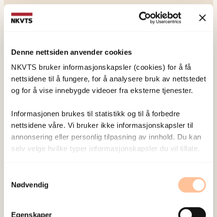
Denne nettsiden anvender cookies
NKVTS utvikler og sprer kunnskap og kompetanse
NKVTS bruker informasjonskapsler (cookies) for å få
om vold og traumatisk stress. Formålet er å bidra
nettsidene til å fungere, for å analysere bruk av nettstedet
til å forebygge og redusere de helsemessige og
og for å vise innebygde videoer fra eksterne tjenester.
sosiale konsekvensene som vold og traumatisk
stress kan medføre.
Informasjonen brukes til statistikk og til å forbedre
nettsidene våre. Vi bruker ikke informasjonskapsler til
annonsering eller personlig tilpasning av innhold. Du kan
Om oss
selv velge hvilke typer informasjonskapsler du vil tillate.
Ansatte
Ledige stillinger
Samtykkevalg
Nødvendig
Publikasjoner
Prosjekter
Seminarer og arrangementer
Egenskaper