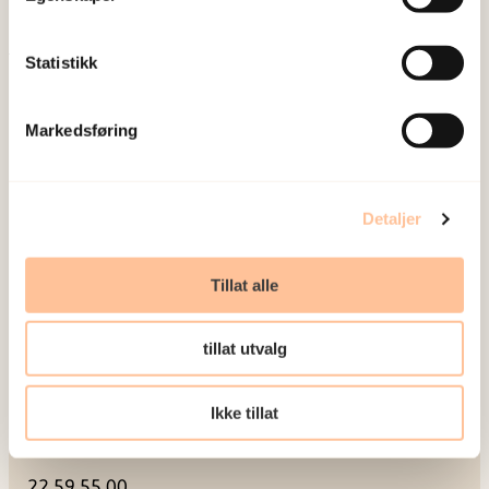
Meld deg på vårt nyhetsbrev
Statistikk
Postadresse
Markedsføring
Pb. 181 Nydalen
0409 Oslo
Detaljer
Besøksadresse
Tillat alle
Gullhaugveien 1-3
tillat utvalg
0484 Oslo
Ikke tillat
Kontakt
22 59 55 00