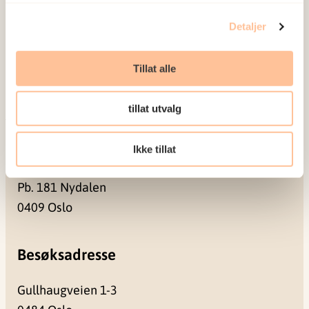
Ansatte
Ledige stillinger
Detaljer
Publikasjoner
Prosjekter
Tillat alle
Seminarer og arrangementer
Meld deg på vårt nyhetsbrev
tillat utvalg
Postadresse
Ikke tillat
Pb. 181 Nydalen
0409 Oslo
Besøksadresse
Gullhaugveien 1-3