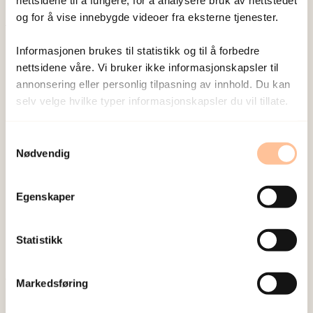
nettsidene til å fungere, for å analysere bruk av nettstedet
og for å vise innebygde videoer fra eksterne tjenester.
Publisert:
19. mars 2026
Informasjonen brukes til statistikk og til å forbedre
Sist redigert:
7. august 2026
nettsidene våre. Vi bruker ikke informasjonskapsler til
annonsering eller personlig tilpasning av innhold. Du kan
selv velge hvilke typer informasjonskapsler du vil tillate.
Samtykkevalg
Nødvendig
NKVTS utvikler og sprer kunnskap og kompetanse
om vold og traumatisk stress. Formålet er å bidra
Egenskaper
til å forebygge og redusere de helsemessige og
sosiale konsekvensene som vold og traumatisk
Statistikk
stress kan medføre.
Markedsføring
Om oss