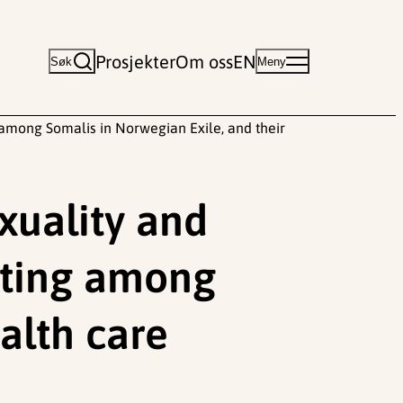
Prosjekter
Om oss
EN
Søk
Meny
g among Somalis in Norwegian Exile, and their
xuality and
utting among
alth care