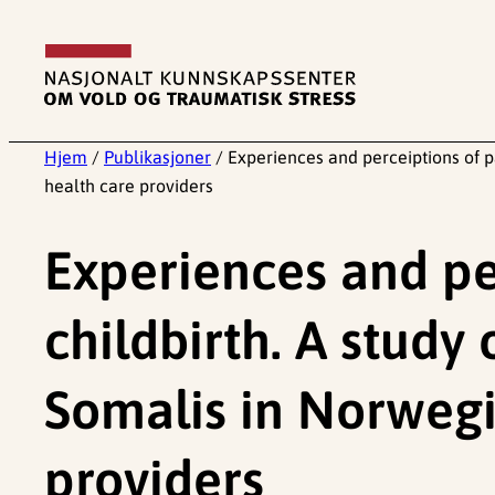
Hopp
til
innhold
Hjem
/
Publikasjoner
/
Experiences and perceiptions of p
health care providers
Experiences and per
childbirth. A stud
Somalis in Norwegia
providers