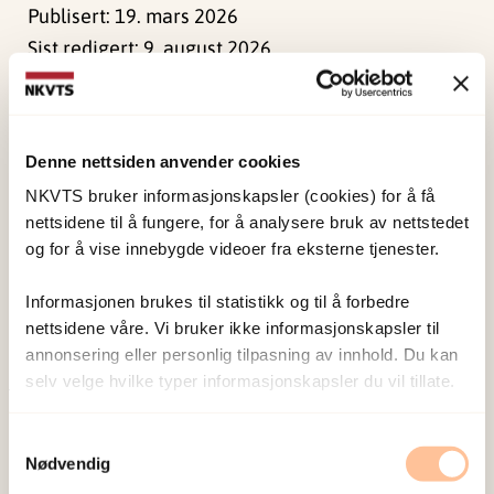
Publisert:
19. mars 2026
Sist redigert:
9. august 2026
Denne nettsiden anvender cookies
NKVTS bruker informasjonskapsler (cookies) for å få
NKVTS utvikler og sprer kunnskap og kompetanse
nettsidene til å fungere, for å analysere bruk av nettstedet
om vold og traumatisk stress. Formålet er å bidra
og for å vise innebygde videoer fra eksterne tjenester.
til å forebygge og redusere de helsemessige og
Informasjonen brukes til statistikk og til å forbedre
sosiale konsekvensene som vold og traumatisk
nettsidene våre. Vi bruker ikke informasjonskapsler til
stress kan medføre.
annonsering eller personlig tilpasning av innhold. Du kan
selv velge hvilke typer informasjonskapsler du vil tillate.
Om oss
Samtykkevalg
Ansatte
Nødvendig
Ledige stillinger