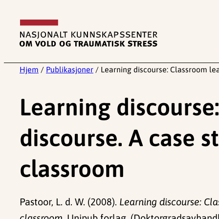
Hopp
til
innhold
Hjem
/
Publikasjoner
/
Learning discourse: Classroom lea
Learning discourse
discourse. A case 
classroom
Pastoor, L. d. W. (2008).
Learning discourse: Cl
classroom.
Unipub forlag. (Doktorgradsavhandl