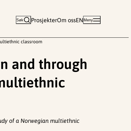
Prosjekter
Om oss
EN
Søk
Meny
ultiethnic classroom
in and through
multiethnic
tudy of a Norwegian multiethnic