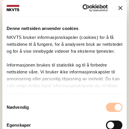
NKVTS utvikler og sprer kunnskap og kompetanse
Denne nettsiden anvender cookies
om vold og traumatisk stress. Formålet er å bidra
NKVTS bruker informasjonskapsler (cookies) for å få
nettsidene til å fungere, for å analysere bruk av nettstedet
til å forebygge og redusere de helsemessige og
og for å vise innebygde videoer fra eksterne tjenester.
sosiale konsekvensene som vold og traumatisk
stress kan medføre.
Informasjonen brukes til statistikk og til å forbedre
nettsidene våre. Vi bruker ikke informasjonskapsler til
annonsering eller personlig tilpasning av innhold. Du kan
Om oss
selv velge hvilke typer informasjonskapsler du vil tillate.
Ansatte
Ledige stillinger
Samtykkevalg
Publikasjoner
Nødvendig
Prosjekter
Seminarer og arrangementer
Egenskaper