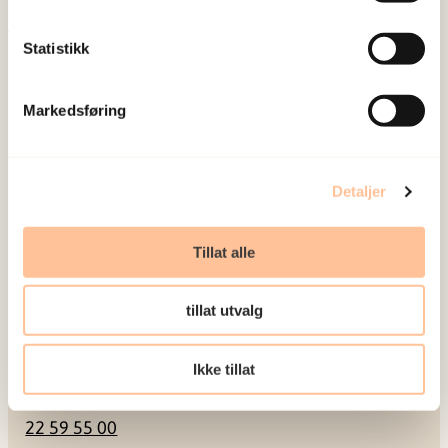
Meld deg på vårt nyhetsbrev
Statistikk
Postadresse
Markedsføring
Pb. 181 Nydalen
0409 Oslo
Detaljer
Besøksadresse
Tillat alle
Gullhaugveien 1-3
0484 Oslo
tillat utvalg
Ikke tillat
Kontakt
22 59 55 00