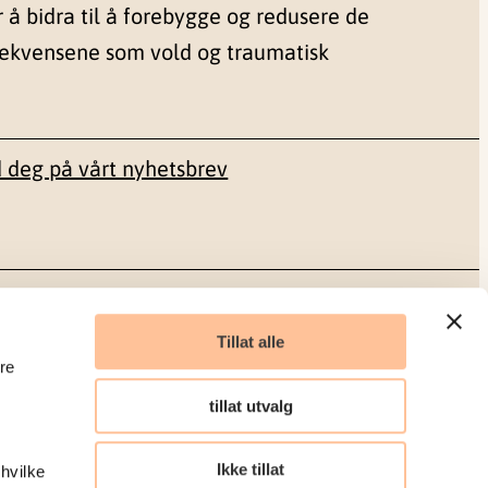
r å bidra til å forebygge og redusere de
sekvensene som vold og traumatisk
 deg på vårt nyhetsbrev
Sosiale medier
Tillat alle
re
Facebook
tillat utvalg
LinkedIn
Ikke tillat
 hvilke