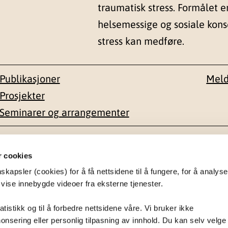
traumatisk stress. Formålet e
helsemessige og sosiale kon
stress kan medføre.
Publikasjoner
Meld
Prosjekter
Seminarer og arrangementer
esse
Kontakt
r cookies
apsler (cookies) for å få nettsidene til å fungere, for å analyse
en 1-3
22 59 55 00
 vise innebygde videoer fra eksterne tjenester.
postmottak@nkvts.no
atistikk og til å forbedre nettsidene våre. Vi bruker ikke
onsering eller personlig tilpasning av innhold. Du kan selv velge