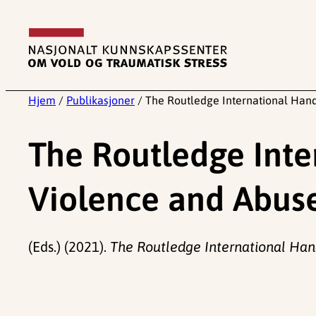
Hopp
til
innhold
Hjem
/
Publikasjoner
/
The Routledge International Han
The Routledge Int
Violence and Abus
(Eds.) (2021).
The Routledge International Han