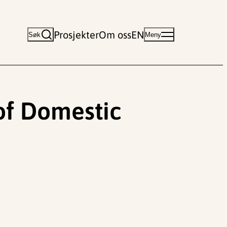
Prosjekter
Om oss
EN
Søk
Meny
of Domestic