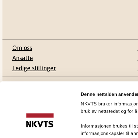
Om oss
Ansatte
Ledige stillinger
Postadresse
Besøksadr
Denne nettsiden anvende
NKVTS bruker informasjonsk
Pb. 181 Nydalen
Gullhaugvei
bruk av nettstedet og for å
0409 Oslo
0484 Oslo
Informasjonen brukes til st
informasjonskapsler til ann