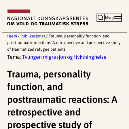
Hopp
til
Meny
innhold
Hjem
/
Publikasjoner
/
Trauma, personality function, and
posttraumatic reactions: A retrospective and prospective study
of traumatized refugee patients
Tema:
Tvungen migrasjon og flyktninghelse
Trauma, personality
function, and
posttraumatic reactions: A
retrospective and
prospective study of