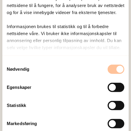
nettsidene til å fungere, for å analysere bruk av nettstedet
og for å vise innebygde videoer fra eksterne tjenester.
Informasjonen brukes til statistikk og til å forbedre
Publisert:
19. mars 2026
nettsidene våre. Vi bruker ikke informasjonskapsler til
Sist redigert:
7. august 2026
annonsering eller personlig tilpasning av innhold. Du kan
selv velge hvilke typer informasjonskapsler du vil tillate.
Samtykkevalg
Nødvendig
NKVTS utvikler og sprer kunnskap og kompetanse
Egenskaper
om vold og traumatisk stress. Formålet er å bidra
til å forebygge og redusere de helsemessige og
Statistikk
sosiale konsekvensene som vold og traumatisk
stress kan medføre.
Markedsføring