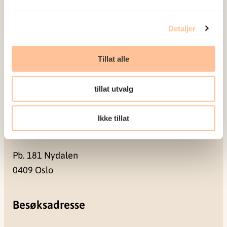
Om oss
Ansatte
Detaljer
Ledige stillinger
Publikasjoner
Tillat alle
Prosjekter
Seminarer og arrangementer
tillat utvalg
Meld deg på vårt nyhetsbrev
Ikke tillat
Postadresse
Pb. 181 Nydalen
0409 Oslo
Besøksadresse