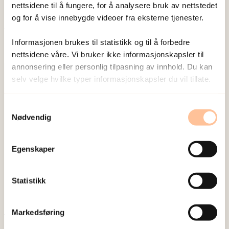
nettsidene til å fungere, for å analysere bruk av nettstedet
og for å vise innebygde videoer fra eksterne tjenester.
Publisert:
19. mars 2026
Informasjonen brukes til statistikk og til å forbedre
nettsidene våre. Vi bruker ikke informasjonskapsler til
Sist redigert:
10. august 2026
annonsering eller personlig tilpasning av innhold. Du kan
selv velge hvilke typer informasjonskapsler du vil tillate.
Samtykkevalg
Nødvendig
NKVTS utvikler og sprer kunnskap og kompetanse
om vold og traumatisk stress. Formålet er å bidra
Egenskaper
til å forebygge og redusere de helsemessige og
sosiale konsekvensene som vold og traumatisk
Statistikk
stress kan medføre.
Markedsføring
Om oss