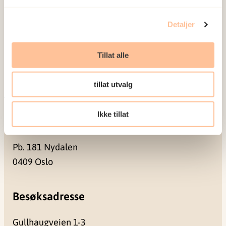
Ansatte
Detaljer
Ledige stillinger
Publikasjoner
Tillat alle
Prosjekter
Seminarer og arrangementer
tillat utvalg
Meld deg på vårt nyhetsbrev
Ikke tillat
Postadresse
Pb. 181 Nydalen
0409 Oslo
Besøksadresse
Gullhaugveien 1-3