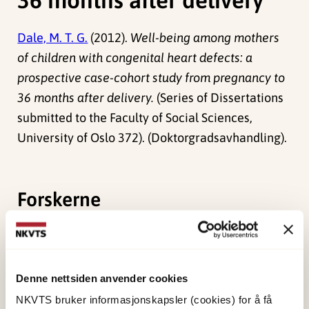
Dale, M. T. G.
(2012).
Well-being among mothers
of children with congenital heart defects: a
prospective case-cohort study from pregnancy to
36 months after delivery.
(Series of Dissertations
submitted to the Faculty of Social Sciences,
University of Oslo 372). (Doktorgradsavhandling).
Forskerne
Grønning Dale, Maria
Teresa
Forsker II
Denne nettsiden anvender cookies
Vis profil
NKVTS bruker informasjonskapsler (cookies) for å få