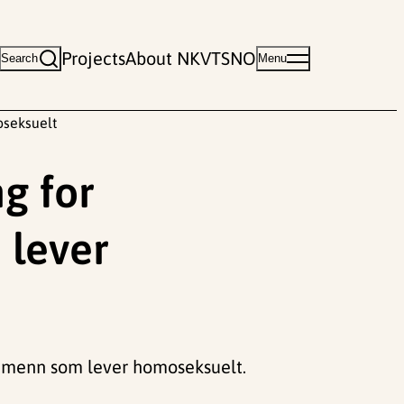
Projects
About NKVTS
NO
Search
Menu
oseksuelt
g for
 lever
nt menn som lever homoseksuelt.