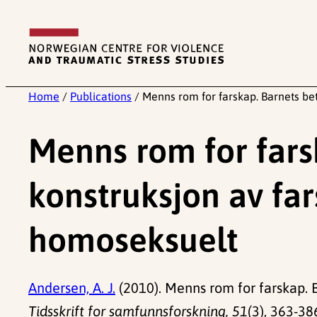
Skip
to
content
Home
/
Publications
/
Menns rom for farskap. Barnets be
Menns rom for fars
konstruksjon av fa
homoseksuelt
Andersen, A. J.
(2010). Menns rom for farskap. 
Tidsskrift for samfunnsforskning, 51
(3), 363-38