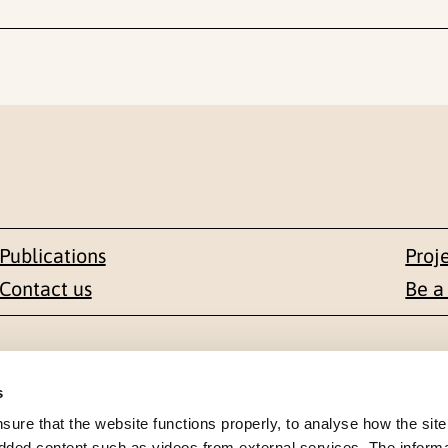
Publications
Proj
Contact us
Be a
Contact
s
en 1-3
+47 22 59 55 00
re that the website functions properly, to analyse how the site
dded content such as videos from external services. The inform