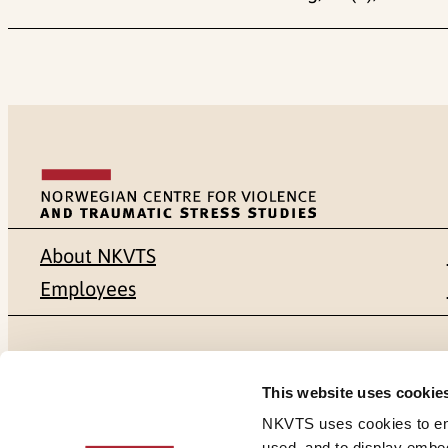
About NKVTS
Employees
Mailing address
Address
This website uses cookie
Pb. 181 Nydalen
Gullhaugvei
NKVTS uses cookies to ensu
used, and to display embe