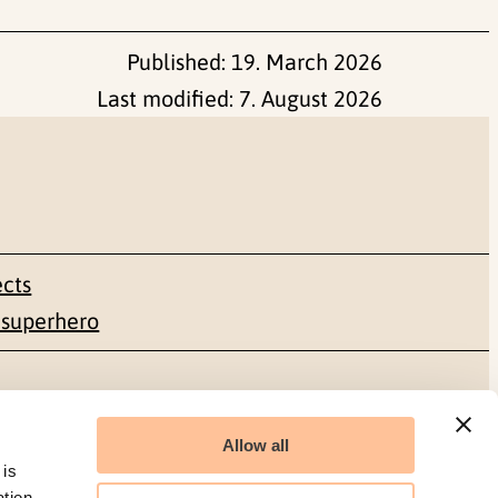
Published:
19. March 2026
Last modified:
7. August 2026
ects
 superhero
Social media
Allow all
Facebook
 is
ation