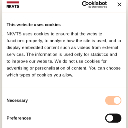
Myhre, J.,
Lichtwarck, B., (2021). Kan
kompleksitetsteori bidra til bedre forståelse og
tiltak ved aggresjon, overgrep og forsømmelser i
This website uses cookies
sykehjem?. Geriatrisk sykepleie.
NKVTS uses cookies to ensure that the website
functions properly, to analyse how the site is used, and to
Published:
19. March 2026
display embedded content such as videos from external
Last modified:
7. August 2026
services. The information is used only for statistics and
to improve our website. We do not use cookies for
advertising or personalisation of content. You can choose
which types of cookies you allow.
Consent
About NKVTS
Necessary
Selection
Employees
Publications
Preferences
Contact us