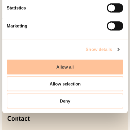
Projects
Statistics
Be a superhero
Marketing
Mailing address
Pb. 181 Nydalen
Show details
NO-0409 Oslo
Allow all
Address
Allow selection
Gullhaugveien 1-3
0484 Oslo, NORWAY
Deny
Contact