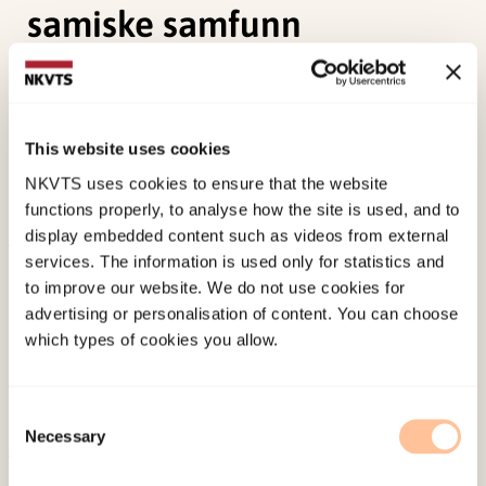
samiske samfunn
Øverli, I. T.,
Bergman, S. H.
, & Finstad, A. K. (2017).
«Om du tør å spørre, tør folk å svare»:
Hjelpeapparatets og politiets erfaringer med vold
This website uses cookies
i nære relasjoner i samiske samfunn
. (Rapport
NKVTS uses cookies to ensure that the website
2/2017).
functions properly, to analyse how the site is used, and to
display embedded content such as videos from external
services. The information is used only for statistics and
Published:
19. March 2026
to improve our website. We do not use cookies for
Last modified:
7. August 2026
advertising or personalisation of content. You can choose
which types of cookies you allow.
Consent
Necessary
Selection
About NKVTS