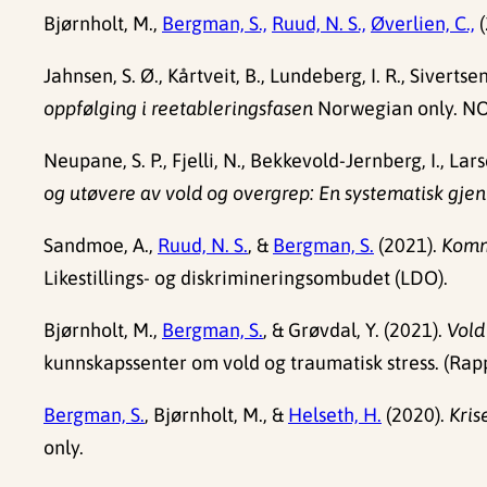
Bjørnholt, M.,
Bergman, S.,
Ruud, N. S.,
Øverlien, C.,
(
Jahnsen, S. Ø., Kårtveit, B., Lundeberg, I. R., Sivertsen
oppfølging i reetableringsfasen
Norwegian only. N
Neupane, S. P., Fjelli, N., Bekkevold-Jernberg, I., Lars
og utøvere av vold og overgrep: En systematisk gje
Sandmoe, A.,
Ruud, N. S.
, &
Bergman, S.
(2021).
Kommu
Likestillings- og diskrimineringsombudet (LDO).
Bjørnholt, M.,
Bergman, S.
, & Grøvdal, Y. (2021).
Vold
kunnskapssenter om vold og traumatisk stress. (Rap
Bergman, S.
, Bjørnholt, M., &
Helseth, H.
(2020).
Kris
only.