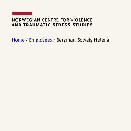
Skip
to
content
Home
/
Employees
/
Bergman, Solveig Helena