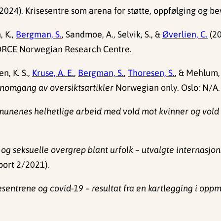
2024). Krisesentre som arena for støtte, oppfølging og bev
, K.,
Bergman, S.
, Sandmoe, A., Selvik, S., &
Øverlien, C.
(20
ORCE Norwegian Research Centre.
en, K. S.,
Kruse, A. E.
,
Bergman, S.
,
Thoresen, S.
, & Mehlum, 
nnomgang av oversiktsartikler
Norwegian only. Oslo: N/A.
nenes helhetlige arbeid med vold mot kvinner og vold 
 og seksuelle overgrep blant urfolk – utvalgte internasjo
port 2/2021).
esentrene og covid-19 – resultat fra en kartlegging i op