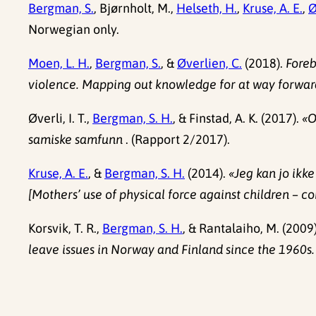
Bergman, S.
, Bjørnholt, M.,
Helseth, H.
,
Kruse, A. E.
,
Ø
Norwegian only.
Moen, L. H.
,
Bergman, S.
, &
Øverlien, C.
(2018).
Foreb
violence. Mapping out knowledge for at way forwar
Øverli, I. T.,
Bergman, S. H.
, & Finstad, A. K. (2017).
«O
samiske samfunn
. (Rapport 2/2017).
Kruse, A. E.
, &
Bergman, S. H.
(2014).
«Jeg kan jo ikk
[Mothers’ use of physical force against children – 
Korsvik, T. R.,
Bergman, S. H.
, & Rantalaiho, M. (2009
leave issues in Norway and Finland since the 1960s.