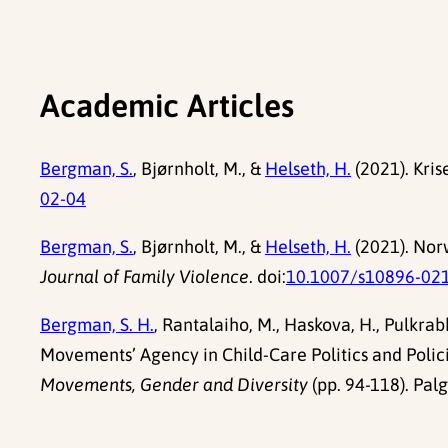
Academic Articles
Bergman, S.
, Bjørnholt, M., &
Helseth, H.
(2021). Kris
02-04
Bergman, S.
, Bjørnholt, M., &
Helseth, H.
(2021). Nor
Journal of Family Violence
. doi:
10.1007/s10896-02
Bergman, S. H.
, Rantalaiho, M., Haskova, H., Pulkrab
Movements’ Agency in Child-Care Politics and Policie
Movements, Gender and Diversity
(pp. 94-118). Pal