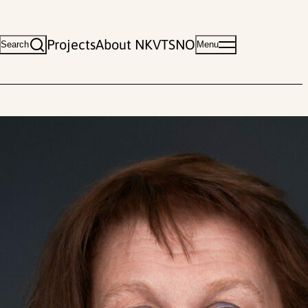
Projects
About NKVTS
NO
Search
Menu