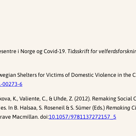
esentre i Norge og Covid-19.
Tidsskrift for velferdsforskni
wegian Shelters for Victims of Domestic Violence in th
1-00273-6
kova, K., Valiente, C., & Uhde, Z. (2012). Remaking Social
s. In B. Halsaa, S. Roseneil & S. Sümer (Eds.)
Remaking Cit
grave Macmillan. doi:
10.1057/9781137272157_5