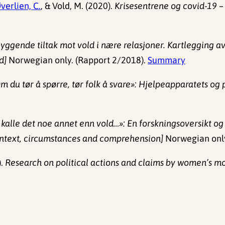
verlien, C.
, & Vold, M. (2020).
Krisesentrene og covid-19 – r
yggende tiltak mot vold i nære relasjoner. Kartlegging a
d]
Norwegian only. (Rapport 2/2018).
Summary
m du tør å spørre, tør folk å svare»: Hjelpeapparatets og p
e kalle det noe annet enn vold…»: En forskningsoversikt o
context, circumstances and comprehension]
Norwegian only
).
Research on political actions and claims by women’s m