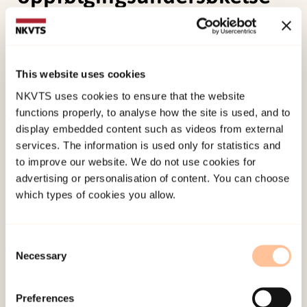
Andreassen, A. L.
,
Thoresen, S.
, & Mehlum, L.
(2002).
Traumeeksponert og repatriert personell
fra militært FN/NATO-operasjoner. Rapport fra en
This website uses cookies
oppfølgingsundersøkelse
Norwegian only.
NKVTS uses cookies to ensure that the website
functions properly, to analyse how the site is used, and to
display embedded content such as videos from external
Published:
19. March 2026
services. The information is used only for statistics and
Last modified:
6. August 2026
to improve our website. We do not use cookies for
advertising or personalisation of content. You can choose
which types of cookies you allow.
Consent
Necessary
Selection
About NKVTS
Employees
Preferences
Publications