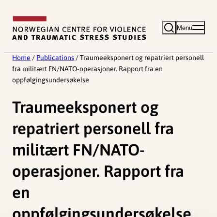
Skip
to
Menu
content
Home
/
Publications
/
Traumeeksponert og repatriert personell
fra militært FN/NATO-operasjoner. Rapport fra en
oppfølgingsundersøkelse
Traumeeksponert og
repatriert personell fra
militært FN/NATO-
operasjoner. Rapport fra
en
oppfølgingsundersøkelse