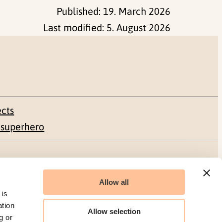
Published:
19. March 2026
Last modified:
5. August 2026
ects
 superhero
Social media
Allow all
Facebook
 is
ation
Allow selection
g or
LinkedIn