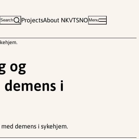
Projects
About NKVTS
NO
Search
Menu
ykehjem.
ng og
d demens i
ner med demens i sykehjem.