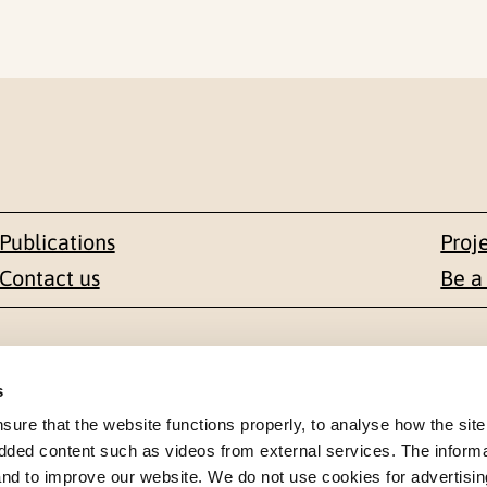
Publications
Proj
Contact us
Be a
Contact
s
en 1-3
+47 22 59 55 00
re that the website functions properly, to analyse how the site
dded content such as videos from external services. The inform
 NORWAY
 and to improve our website. We do not use cookies for advertisin
postmottak@nkvts.no