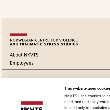
About NKVTS
Employees
Mailing address
Address
This website uses cookie
Pb. 181 Nydalen
Gullhaugvei
NKVTS uses cookies to ensu
used, and to display embe
NO-0409 Oslo
0484 Oslo,
is used only for statistics